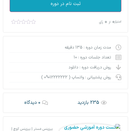
ثبت نام در دوره
0
0
امتیاز
از
رأی
مدت زمان دوره : 135 دقیقه
تعداد جلسات دوره : 10
روش دریافت دوره : دانلود
روش پشتیبانی : واتساپ ( 09012222222 )
235 بازدید
0 دیدگاه
بیزینس مَستر | بیزینس کوچ |