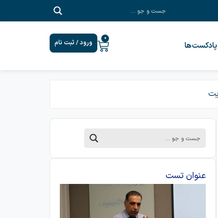
0
ورود / ثبت نام
پادکست‎‌ها
یت
عنوان تست