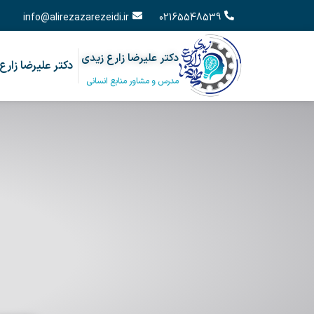
info@alirezazarezeidi.ir
02165548539
دکتر علیرضا زارع زیدی
دکتر علیرضا زارع
مدرس و مشاور منابع انسانی