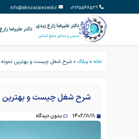
info@alirezazarezeidi.ir
02165548539
دکتر علیرضا زارع زیدی
دکتر علیرضا زارع
مدرس و مشاور منابع انسانی
»
»
شرح شغل چیست و بهترین نمونه ش
خانه
وبلاگ
شرح شغل چیست و بهترین نم
1402/11/11
بدون دیدگاه