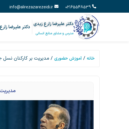
info@alirezazarezeidi.ir
02165548539
دکتر علیرضا زارع زیدی
دکتر علیرضا زارع
مدرس و مشاور منابع انسانی
/
/ مدیریت بر کارکنان نسل 
خانه
آموزش حضوری
مدیریت 