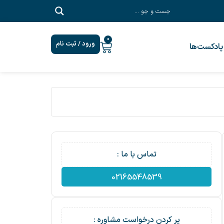
0
ورود / ثبت نام
پادکست‎‌ها
تماس با ما :
02165548539
پر کردن درخواست مشاوره :