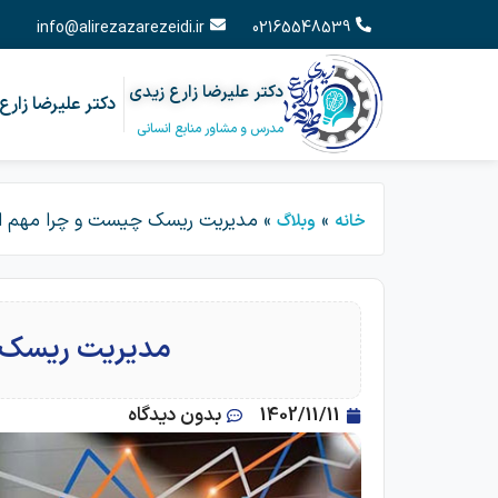
info@alirezazarezeidi.ir
02165548539
دکتر علیرضا زارع زیدی
دکتر علیرضا زارع
مدرس و مشاور منابع انسانی
»
»
مدیریت ریسک چیست و چرا مهم 
خانه
وبلاگ
مدیریت ریسک 
1402/11/11
بدون دیدگاه