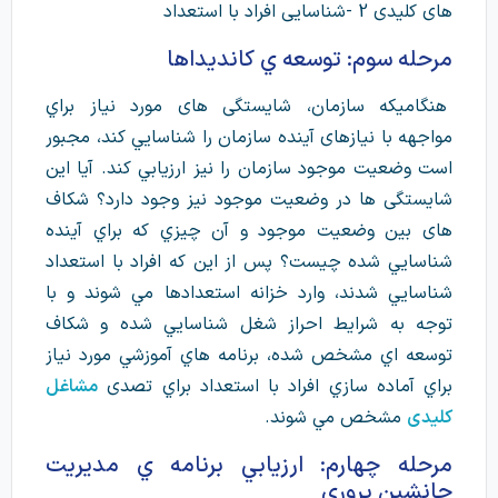
های كليدی 2 -شناسايی افراد با استعداد
مرحله سوم: توسعه ي كانديداها
هنگاميكه سازمان، شايستگی های مورد نياز براي
مواجهه با نيازهای آينده سازمان را شناسايي كند، مجبور
است وضعيت موجود سازمان را نيز ارزيابي كند. آيا اين
شايستگی ها در وضعيت موجود نيز وجود دارد؟ شكاف
های بين وضعيت موجود و آن چيزي كه براي آينده
شناسايي شده چيست؟ پس از اين كه افراد با استعداد
شناسايي شدند، وارد خزانه استعدادها مي شوند و با
توجه به شرايط احراز شغل شناسايي شده و شكاف
توسعه اي مشخص شده، برنامه هاي آموزشي مورد نياز
براي آماده سازي افراد با استعداد براي تصدی
مشاغل
كليدی
مشخص مي شوند.
مرحله چهارم: ارزيابي برنامه ي مديريت
جانشين پروری