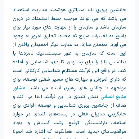
جانشین پروري يك استراتژي هوشمند مديريت استعداد
مي باشد كه مي تواند موجب حفظ استعداد در درون
سازمان باشد و سازمان را از مهارت هاي مورد نياز براي
پاسخ به تغييرات سريع كه محيط تجاري امروز به وجود
مي آورد، مطمئن سازد. به عبارت دیگر اطمينان يافتن از
اين است كه سازمان به طور سيستماتيك نامزدها با
پتانسيل بالا را براي پستهای كليدی، شناسايی و آماده
کند. در واقع این فرآیند مستلزم شناسايی كاركناني است
كه داراي آموزش و مهارت هاي مسير شغلی توسعه، براي
مواجهه با چالش هاي رهبری آينده مي باشد.
مشاور
منابع انسانی
نقش کلیدی در این فرآیند ایفا می کند و
هدف از جانشین پروری شناسایی و توسعه افرادی برای
جایگزینی مدیران فعلی در پست‌های کلیدی در موارد
استعفا، بازنشستگی، ترفیع، رشد، گسترش و ایجاد
موقعیت‌های جدید است. همانگونه که اشاره شد اصولا