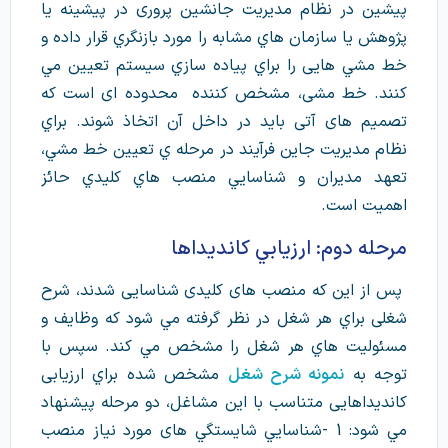
پيشین در نظام مديريت جانشین پروری در پيشینه يا
پژوهش يا سازمان هاي مشابه را مورد بازنگري قرار داده و
خط مشي هايی را براي پياده سازي سيستم تعيين مي
كنند. خط مشی، مشخص كننده محدوده ای است كه
تصميم های آتی بايد در داخل آن اتخاذ شوند. براي
نظام مديريت جاین فرآیند در مرحله ي تعيين خط مشي،
تعهد مديران و شناسايي منصب هاي كليدي حائز
اهميت است.
مرحله دوم: ارزيابي كانديداها
پس از اين كه منصب های كليدی شناسايی شدند، شرح
شغلی براي هر شغل در نظر گرفته مي شود كه وظايف و
مسئوليت هاي هر شغل را مشخص مي كند. سپس با
توجه به
نمونه شرح شغل
مشخص شده براي ارزيابی
كانديداهايی متناسب با اين مشاغل، دو مرحله پيشنهاد
مي شود: 1 -شناسايي شايستگي های مورد نياز منصب