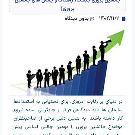
جانشین پروری چیست؟ (اهداف و چالش های جانشین
پروری)
1402/11/11
بدون دیدگاه
در دنياي پر رقابت امروزی، براي دستيابی به استعدادها،
سازمان ها بايد ديدگاهی فراتر از جايگزيني ساده نيروی
كار داشته باشند. به همين دليل برخي از صاحبنظران،
موضوع جانشين پروری را دومين چالش اساسي پيش